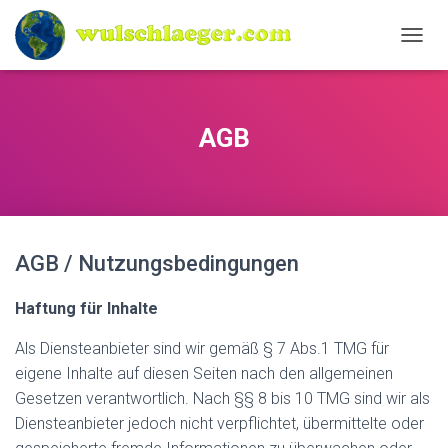
N
A
V
I
G
AGB
A
T
I
O
N
U
AGB / Nutzungsbedingungen
M
S
C
Haftung für Inhalte
H
A
Als Diensteanbieter sind wir gemäß § 7 Abs.1 TMG für
L
eigene Inhalte auf diesen Seiten nach den allgemeinen
T
E
Gesetzen verantwortlich. Nach §§ 8 bis 10 TMG sind wir als
N
Diensteanbieter jedoch nicht verpflichtet, übermittelte oder